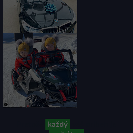
Pretože
každý
váš príbeh je