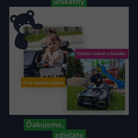
unikátny
Ďakujeme,
že ich s nami
zdieľate