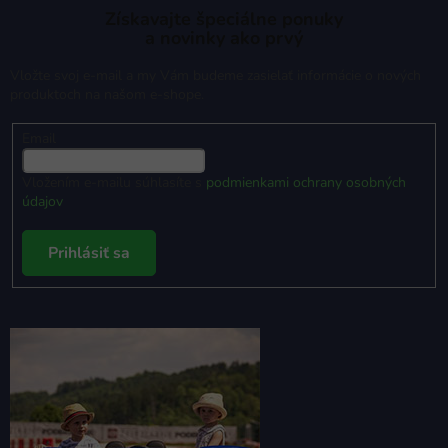
Získavajte špeciálne ponuky
a novinky ako prvý
Vložte svoj e-mail a my Vám budeme zasielať informácie o nových
produktoch na našom e-shope.
Email
Vložením e-mailu súhlasíte s
podmienkami ochrany osobných
údajov
Prihlásiť sa