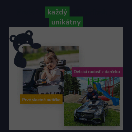
Pretože
každý
váš príbeh je
unikátny