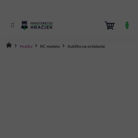
Prejsť
na
obsah
NÁKUP
KOŠÍK
Domov
Hračky
RC modely
Autíčko na ovládanie