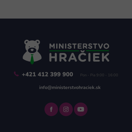
Z
á
p
ä
t
i
e
+421 412 399 900
Pon - Pia 9:00 - 16:00
info@ministerstvohraciek.sk