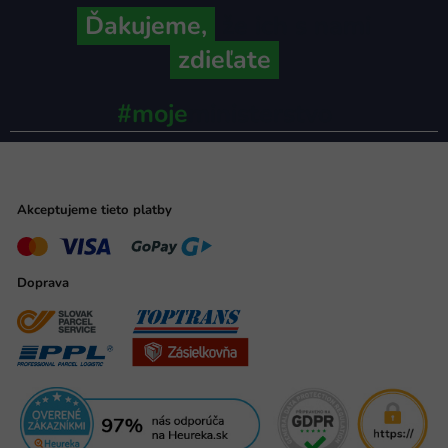
Ďakujeme,
že ich s nami
zdieľate
#moje
ministerstvo
Akceptujeme tieto platby
Doprava