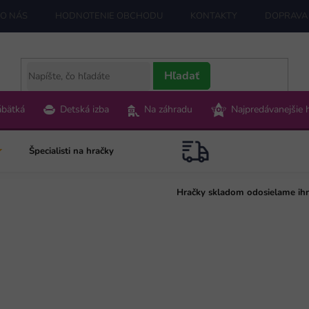
O NÁS
HODNOTENIE OBCHODU
KONTAKTY
DOPRAVA 
Hľadať
ábätká
Detská izba
Na záhradu
Najpredávanejšie 
Špecialisti na hračky
Hračky skladom odosielame ih