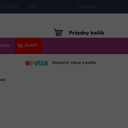
A PLATBA
REKLAMÁCIE
MAPA SERVERU
Prihlásenie
NÁKUPNÝ
Prázdny košík
KOŠÍK
hračky
ZĽAVY
Bezpečný nákup a platba
neď