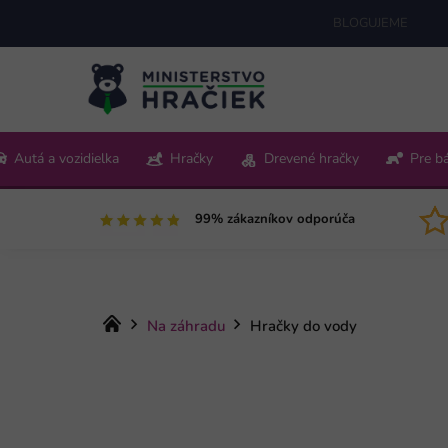
Prejsť
BLOGUJEME
na
obsah
+421 220 512 321
Autá a vozidielka
Hračky
Drevené hračky
Pre b
Pon-Pia 9:00-15:00
99% zákazníkov odporúča
Domov
Na záhradu
Hračky do vody