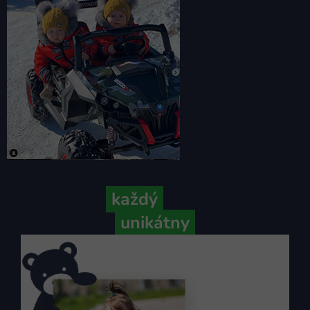
Pretože
každý
váš príbeh je
unikátny