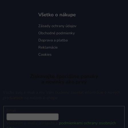
Všetko o nákupe
Zásady ochrany údajov
Obchodné podmienky
Doprava a platba
Reklamácie
Cookies
Získavajte špeciálne ponuky
a novinky ako prvý
Vložte svoj e-mail a my Vám budeme zasielať informácie o nových
produktoch na našom e-shope.
Email
Vložením e-mailu súhlasíte s
podmienkami ochrany osobných