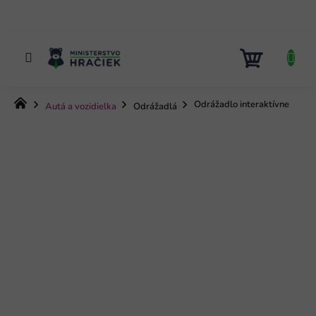
Prejsť
na
obsah
NÁKUP
KOŠÍK
Domov
Odrážadlo interaktívne
Autá a vozidielka
Odrážadlá