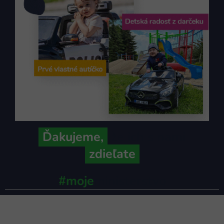
Ďakujeme,
že ich s nami
zdieľate
#moje
ministerstvo