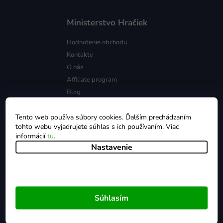
Ministerstvo Hračiek
Hodnotenie obchodu
Kontakty
O nás
Affiliate program
Blog
Tento web používa súbory cookies. Ďalším prechádzaním
tohto webu vyjadrujete súhlas s ich používaním. Viac
Všetko o nákupe
informácií
tu
.
Nastavenie
Zásady ochrany údajov
Obchodné podmienky
Doprava a platba
Reklamácie
Súhlasím
Cookies