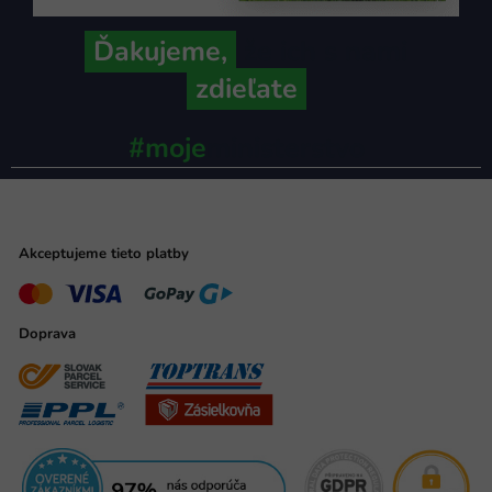
Ďakujeme,
že ich s nami
zdieľate
#moje
ministerstvo
Akceptujeme tieto platby
Doprava