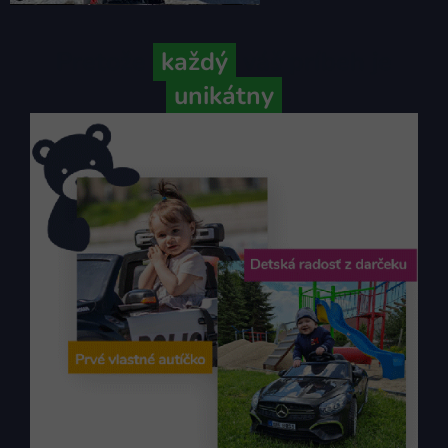
Pretože
každý
váš príbeh je
unikátny