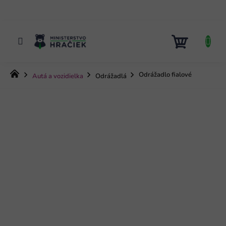
Prejsť
na
obsah
NÁKUP
KOŠÍK
Domov
Odrážadlo fialové
Autá a vozidielka
Odrážadlá