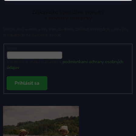
Získavajte špeciálne ponuky
a novinky ako prvý
Vložte svoj e-mail a my Vám budeme zasielať informácie o nových
produktoch na našom e-shope.
Email
Vložením e-mailu súhlasíte s
podmienkami ochrany osobných
údajov
Prihlásiť sa