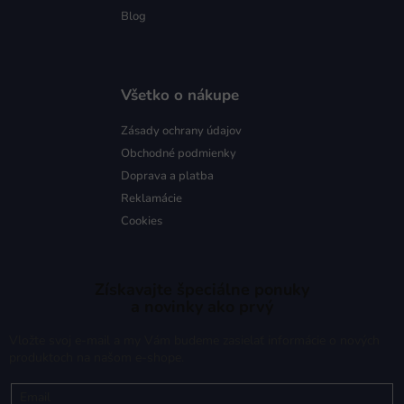
Blog
Všetko o nákupe
Zásady ochrany údajov
Obchodné podmienky
Doprava a platba
Reklamácie
Cookies
Získavajte špeciálne ponuky
a novinky ako prvý
Vložte svoj e-mail a my Vám budeme zasielať informácie o nových
produktoch na našom e-shope.
Email