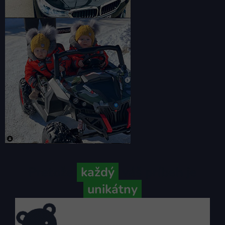
Pretože
každý
váš príbeh je
unikátny