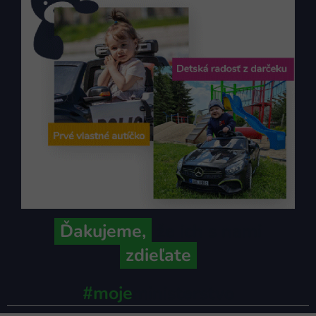
Ďakujeme,
že ich s nami
zdieľate
#moje
ministerstvo