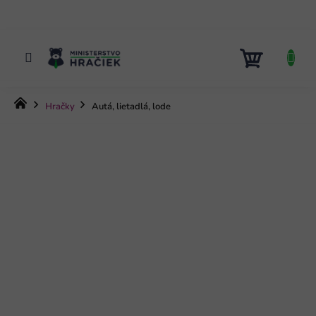
Prejsť
na
obsah
NÁKUP
KOŠÍK
Domov
Hračky
Autá, lietadlá, lode