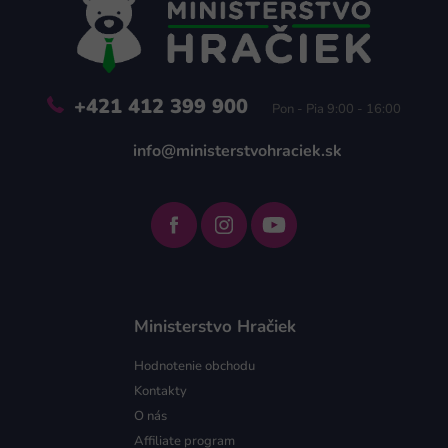
t
i
e
+421 412 399 900
Pon - Pia 9:00 - 16:00
info@ministerstvohraciek.sk
Ministerstvo Hračiek
Hodnotenie obchodu
Kontakty
O nás
Affiliate program