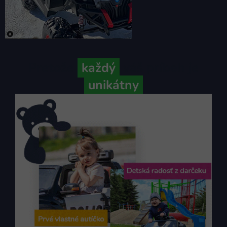
Pretože
každý
váš príbeh je
unikátny