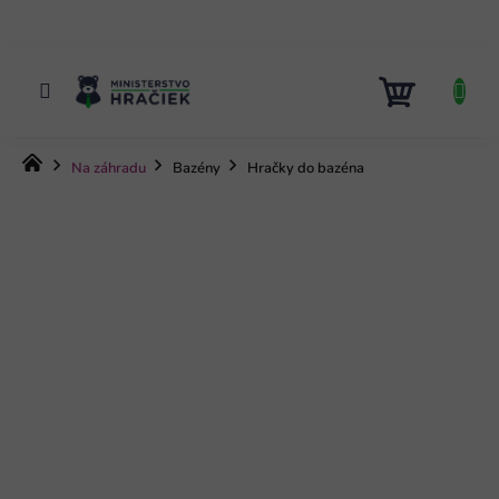
Prejsť
na
obsah
NÁKUP
KOŠÍK
Domov
Na záhradu
Bazény
Hračky do bazéna