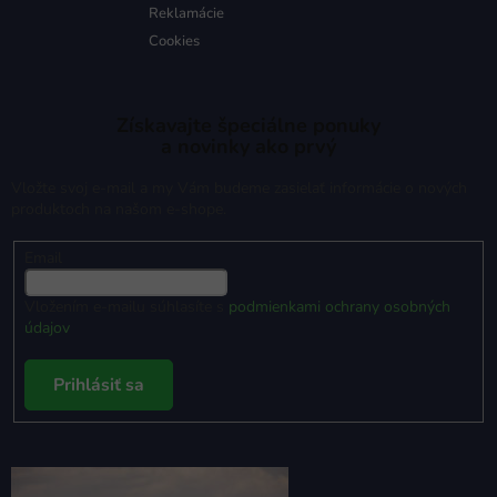
Reklamácie
Cookies
Získavajte špeciálne ponuky
a novinky ako prvý
Vložte svoj e-mail a my Vám budeme zasielať informácie o nových
produktoch na našom e-shope.
Email
Vložením e-mailu súhlasíte s
podmienkami ochrany osobných
údajov
Prihlásiť sa