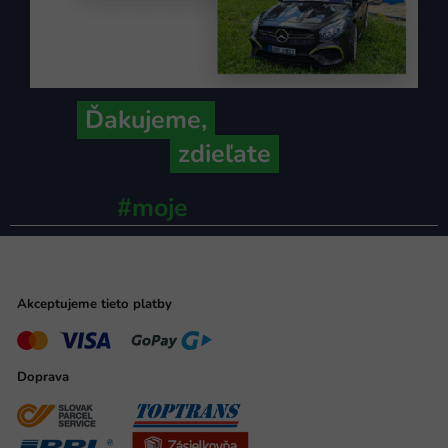
Ďakujeme,
že ich s nami
zdieľate
#moje
ministerstvo
Akceptujeme tieto platby
Doprava