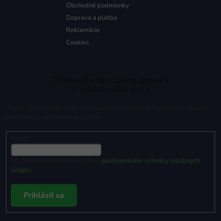
Obchodné podmienky
Doprava a platba
Reklamácie
Cookies
Získavajte špeciálne ponuky
a novinky ako prvý
Vložte svoj e-mail a my Vám budeme zasielať informácie o nových
produktoch na našom e-shope.
Email
Vložením e-mailu súhlasíte s
podmienkami ochrany osobných
údajov
Prihlásiť sa