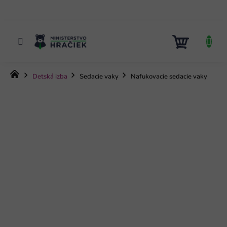
Prejsť
na
obsah
NÁKUP
KOŠÍK
Domov
Detská izba
Sedacie vaky
Nafukovacie sedacie vaky