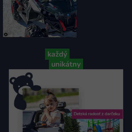
Pretože
každý
váš príbeh je
unikátny