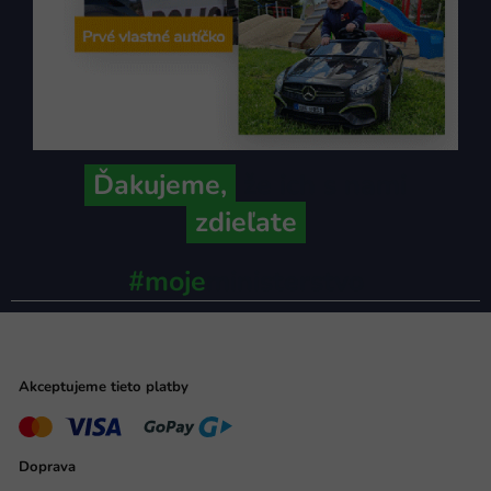
Ďakujeme,
že ich s nami
zdieľate
#moje
ministerstvo
Akceptujeme tieto platby
Doprava