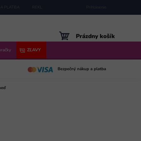
A PLATBA
REKLAMÁCIE
MAPA SERVERU
Prihlásenie
NÁKUPNÝ
Prázdny košík
KOŠÍK
hračky
ZĽAVY
Bezpečný nákup a platba
neď