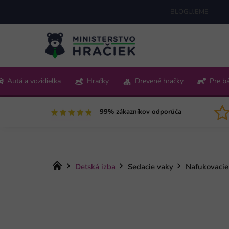
Prejsť
BLOGUJEME
na
obsah
+421 220 512 321
Autá a vozidielka
Hračky
Drevené hračky
Pre b
Pon-Pia 9:00-15:00
99% zákazníkov odporúča
Domov
Detská izba
Sedacie vaky
Nafukovacie