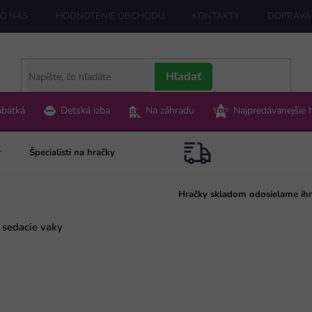
O NÁS
HODNOTENIE OBCHODU
KONTAKTY
DOPRAVA 
Hľadať
ábätká
Detská izba
Na záhradu
Najpredávanejšie 
Špecialisti na hračky
Hračky skladom odosielame ih
 sedacie vaky