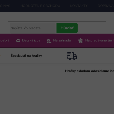
O NÁS
HODNOTENIE OBCHODU
KONTAKTY
DOPRAVA 
Hľadať
ábätká
Detská izba
Na záhradu
Najpredávanejšie 
Špecialisti na hračky
Hračky skladom odosielame ih