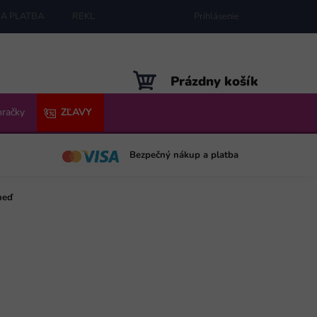
A PLATBA
REKLAMÁCIE
MAPA SERVERU
Prihlásenie
NÁKUPNÝ
Prázdny košík
KOŠÍK
hračky
ZĽAVY
Bezpečný nákup a platba
neď