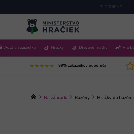
Prejsť
BLOGUJEME
na
obsah
+421 220 512 321
Autá a vozidielka
Hračky
Drevené hračky
Pre b
Pon-Pia 9:00-15:00
99% zákazníkov odporúča
Domov
Na záhradu
Bazény
Hračky do bazéna