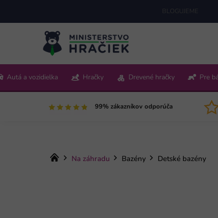
Prejsť
BLOGUJEME
na
obsah
+421 220 512 321
Autá a vozidielka
Hračky
Drevené hračky
Pre b
Pon-Pia 9:00-15:00
99% zákazníkov odporúča
Domov
Na záhradu
Bazény
Detské bazény