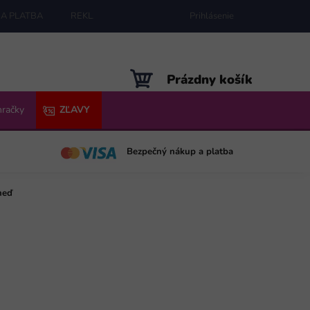
A PLATBA
REKLAMÁCIE
MAPA SERVERU
Prihlásenie
NÁKUPNÝ
Prázdny košík
KOŠÍK
hračky
ZĽAVY
Bezpečný nákup a platba
neď