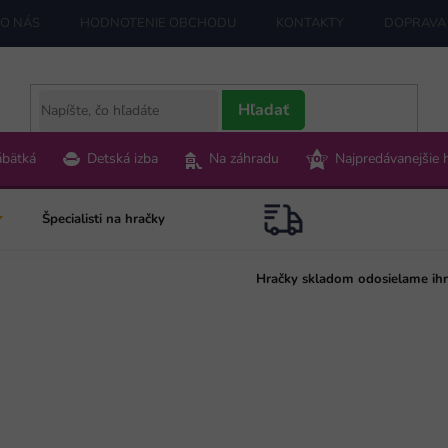
O NÁS
HODNOTENIE OBCHODU
KONTAKTY
DOPRAVA 
Hľadať
ábätká
Detská izba
Na záhradu
Najpredávanejšie 
Špecialisti na hračky
Hračky skladom odosielame ih