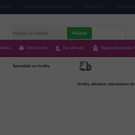
O NÁS
HODNOTENIE OBCHODU
KONTAKTY
DOPRAVA 
Hľadať
ábätká
Detská izba
Na záhradu
Najpredávanejšie 
Špecialisti na hračky
Hračky skladom odosielame ih