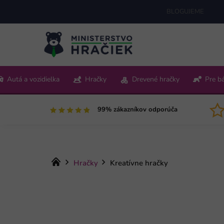
Prejsť
BLOGUJEME
na
obsah
+421 220 512 321
Autá a vozidielka
Hračky
Drevené hračky
Pre b
Pon-Pia 9:00-15:00
99% zákazníkov odporúča
Domov
Hračky
Kreatívne hračky