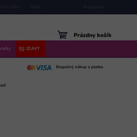
A PLATBA
REKLAMÁCIE
MAPA SERVERU
Prihlásenie
NÁKUPNÝ
Prázdny košík
KOŠÍK
hračky
ZĽAVY
Bezpečný nákup a platba
neď