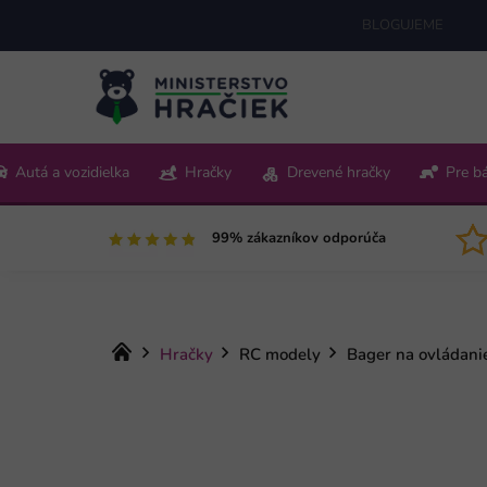
Prejsť
BLOGUJEME
na
obsah
+421 220 512 321
Autá a vozidielka
Hračky
Drevené hračky
Pre b
Pon-Pia 9:00-15:00
99% zákazníkov odporúča
Domov
Hračky
RC modely
Bager na ovládani