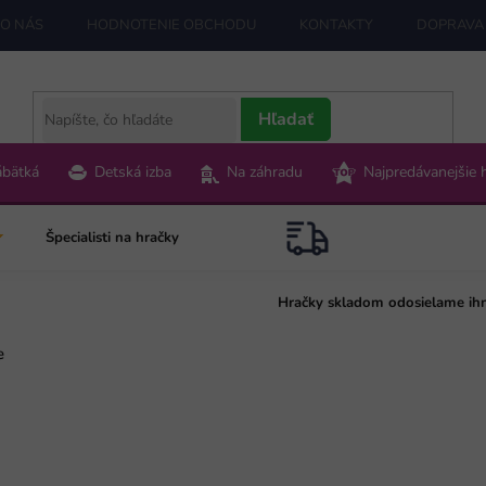
O NÁS
HODNOTENIE OBCHODU
KONTAKTY
DOPRAVA 
Hľadať
ábätká
Detská izba
Na záhradu
Najpredávanejšie 
Špecialisti na hračky
Hračky skladom odosielame ih
e