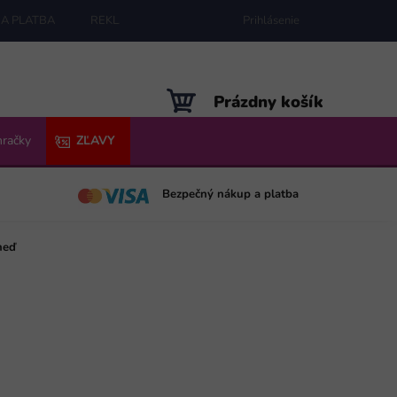
A PLATBA
REKLAMÁCIE
MAPA SERVERU
Prihlásenie
NÁKUPNÝ
Prázdny košík
KOŠÍK
hračky
ZĽAVY
Bezpečný nákup a platba
neď