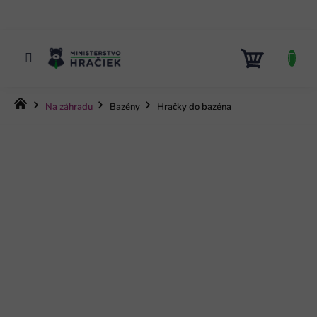
Prejsť
na
obsah
NÁKUP
KOŠÍK
Domov
Na záhradu
Bazény
Hračky do bazéna