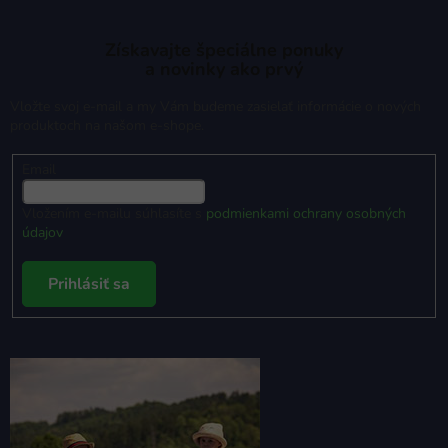
Získavajte špeciálne ponuky
a novinky ako prvý
Vložte svoj e-mail a my Vám budeme zasielať informácie o nových
produktoch na našom e-shope.
Email
Vložením e-mailu súhlasíte s
podmienkami ochrany osobných
údajov
Prihlásiť sa