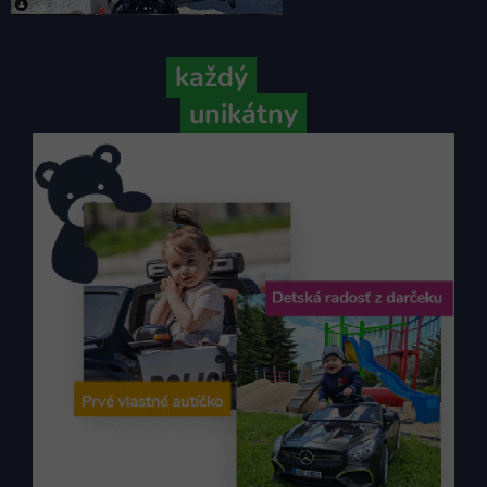
Pretože
každý
váš príbeh je
unikátny