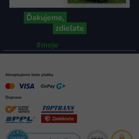
Ďakujeme,
že ich s nami
zdieľate
#moje
ministerstvo
Akceptujeme tieto platby
Doprava