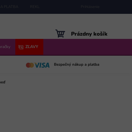
A PLATBA
REKLAMÁCIE
MAPA SERVERU
Prihlásenie
NÁKUPNÝ
Prázdny košík
KOŠÍK
hračky
ZĽAVY
Bezpečný nákup a platba
neď