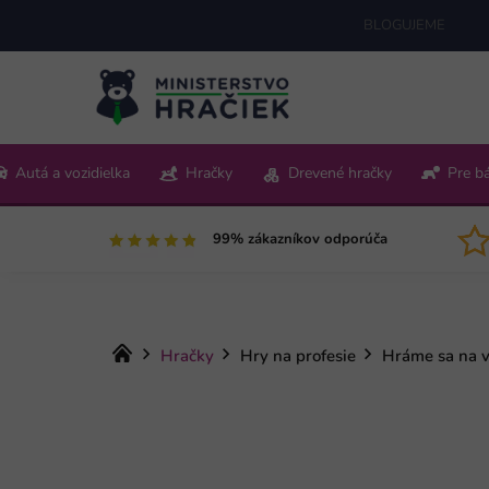
Prejsť
BLOGUJEME
na
obsah
+421 220 512 321
Autá a vozidielka
Hračky
Drevené hračky
Pre b
Pon-Pia 9:00-15:00
99% zákazníkov odporúča
Domov
Hračky
Hry na profesie
Hráme sa na v