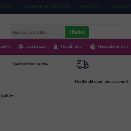
O NÁS
HODNOTENIE OBCHODU
KONTAKTY
DOPRAVA 
Hľadať
ábätká
Detská izba
Na záhradu
Najpredávanejšie 
Špecialisti na hračky
Hračky skladom odosielame ih
ojakov