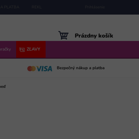
A PLATBA
REKLAMÁCIE
MAPA SERVERU
Prihlásenie
NÁKUPNÝ
Prázdny košík
KOŠÍK
hračky
ZĽAVY
Bezpečný nákup a platba
neď