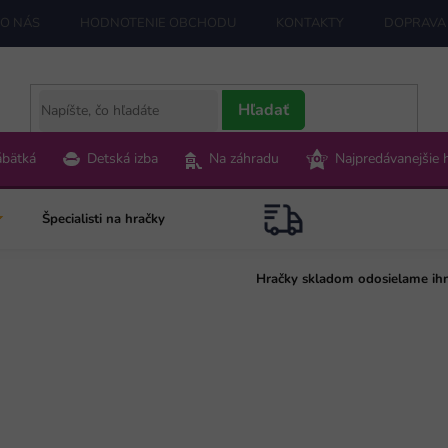
O NÁS
HODNOTENIE OBCHODU
KONTAKTY
DOPRAVA 
Hľadať
ábätká
Detská izba
Na záhradu
Najpredávanejšie 
Špecialisti na hračky
Hračky skladom odosielame ih