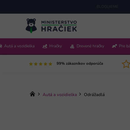
Prejsť
BLOGUJEME
na
obsah
+421 220 512 321
Autá a vozidielka
Hračky
Drevené hračky
Pre b
Pon-Pia 9:00-15:00
99% zákazníkov odporúča
Domov
Autá a vozidielka
Odrážadlá