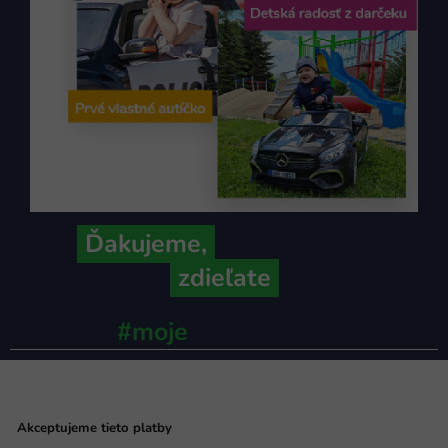
Ďakujeme,
že ich s nami
zdieľate
#moje
ministerstvo
Akceptujeme tieto platby