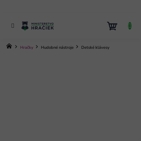
Prejsť
na
obsah
NÁKUP
KOŠÍK
Domov
Hračky
Hudobné nástroje
Detské klávesy