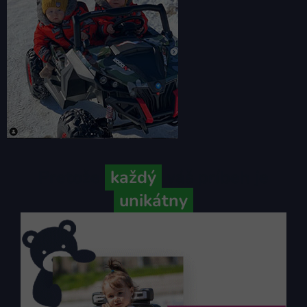
Pretože
každý
váš príbeh je
unikátny