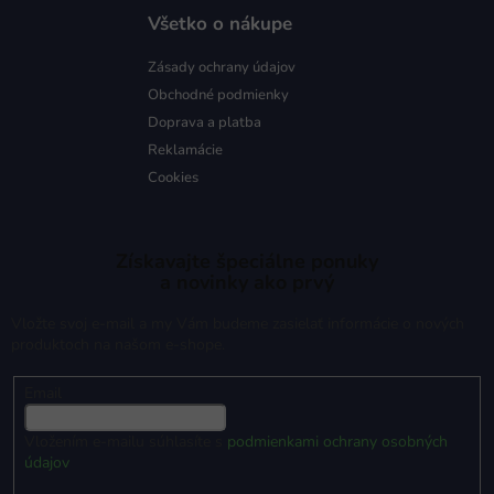
Všetko o nákupe
Zásady ochrany údajov
Obchodné podmienky
Doprava a platba
Reklamácie
Cookies
Získavajte špeciálne ponuky
a novinky ako prvý
Vložte svoj e-mail a my Vám budeme zasielať informácie o nových
produktoch na našom e-shope.
Email
Vložením e-mailu súhlasíte s
podmienkami ochrany osobných
údajov