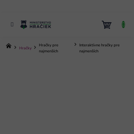
Prejsť
na
obsah
NÁKUP
KOŠÍK
Hračky pre
Interaktívne hračky pre
Domov
Hračky
najmenších
najmenších