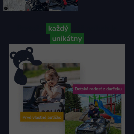
Pretože
každý
váš príbeh je
unikátny