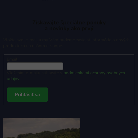
Získavajte špeciálne ponuky
a novinky ako prvý
Vložte svoj e-mail a my Vám budeme zasielať informácie o nových
produktoch na našom e-shope.
Email
Vložením e-mailu súhlasíte s
podmienkami ochrany osobných
údajov
Prihlásiť sa