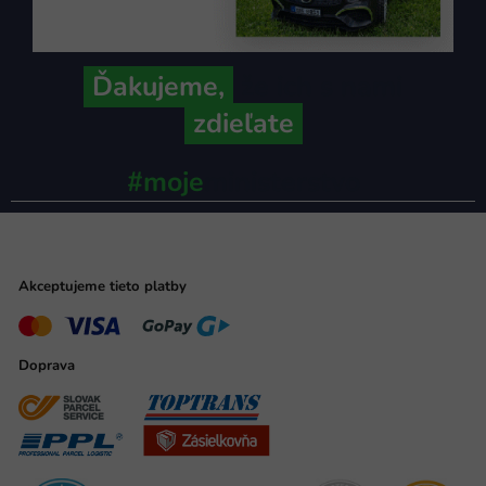
Ďakujeme,
že ich s nami
zdieľate
#moje
ministerstvo
Akceptujeme tieto platby
Doprava