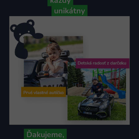
Pretože
každý
váš príbeh je
unikátny
Ďakujeme,
že ich s nami