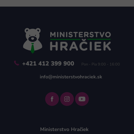
Z
á
p
ä
t
i
e
+421 412 399 900
Pon - Pia 9:00 - 16:00
info@ministerstvohraciek.sk
Ministerstvo Hračiek