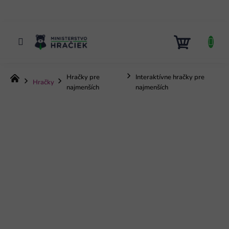
Prejsť
na
obsah
NÁKUP
KOŠÍK
Hračky pre
Interaktívne hračky pre
Domov
Hračky
najmenších
najmenších