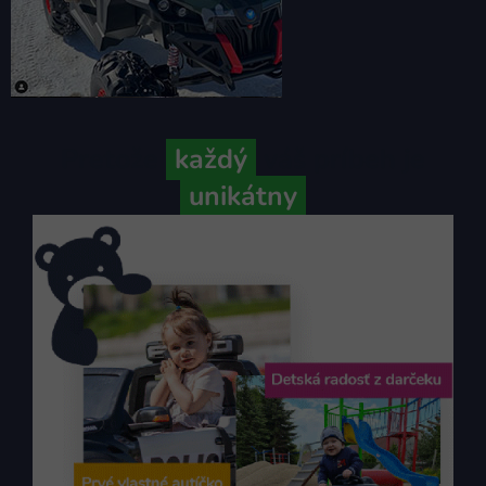
Pretože
každý
váš príbeh je
unikátny