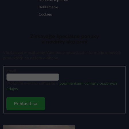
Reklamácie
Cookies
Získavajte špeciálne ponuky
a novinky ako prvý
Vložte svoj e-mail a my Vám budeme zasielať informácie o nových
produktoch na našom e-shope.
Email
Vložením e-mailu súhlasíte s
podmienkami ochrany osobných
údajov
Prihlásiť sa