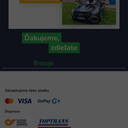
Ďakujeme,
že ich s nami
zdieľate
#moje
ministerstvo
Akceptujeme tieto platby
Doprava