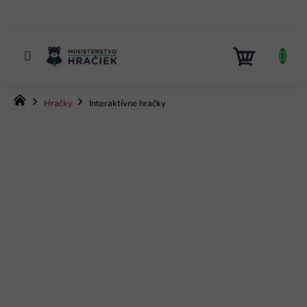
Prejsť
na
obsah
NÁKUP
KOŠÍK
Domov
Hračky
Interaktívne hračky