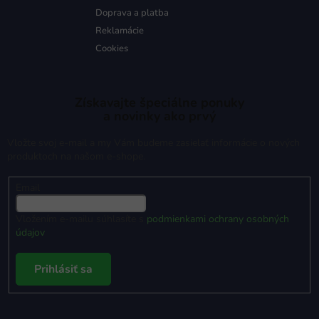
Doprava a platba
Reklamácie
Cookies
Získavajte špeciálne ponuky
a novinky ako prvý
Vložte svoj e-mail a my Vám budeme zasielať informácie o nových
produktoch na našom e-shope.
Email
Vložením e-mailu súhlasíte s
podmienkami ochrany osobných
údajov
Prihlásiť sa