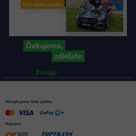
Ďakujeme,
že ich s nami
zdieľate
#moje
ministerstvo
Akceptujeme tieto platby
Doprava