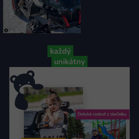
Pretože
každý
váš príbeh je
unikátny