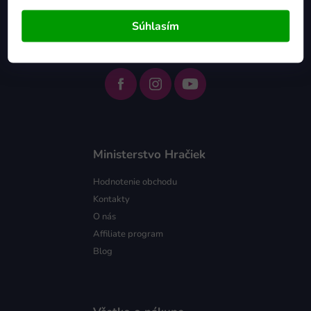
+421 412 399 900
Pon - Pia 9:00 - 16:00
Súhlasím
info@ministerstvohraciek.sk
Ministerstvo Hračiek
Hodnotenie obchodu
Kontakty
O nás
Affiliate program
Blog