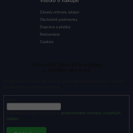
Všetko o nákupe
Zásady ochrany údajov
Obchodné podmienky
Doprava a platba
Reklamácie
Cookies
Získavajte špeciálne ponuky
a novinky ako prvý
Vložte svoj e-mail a my Vám budeme zasielať informácie o nových
produktoch na našom e-shope.
Email
Vložením e-mailu súhlasíte s
podmienkami ochrany osobných
údajov