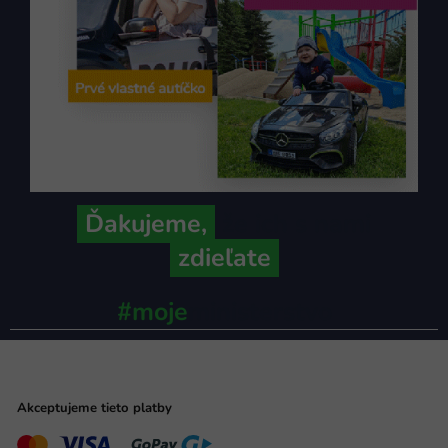
Ďakujeme,
že ich s nami
zdieľate
#moje
ministerstvo
Akceptujeme tieto platby