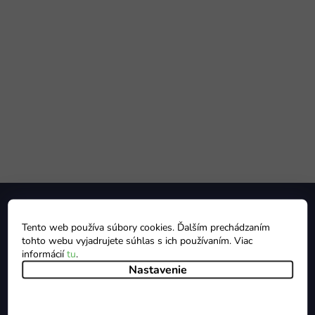
Z
á
p
Tento web používa súbory cookies. Ďalším prechádzaním
ä
tohto webu vyjadrujete súhlas s ich používaním. Viac
t
informácií
tu
.
i
Nastavenie
e