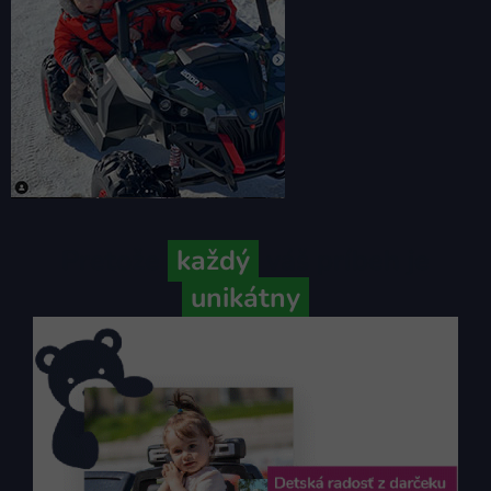
Pretože
každý
váš príbeh je
unikátny