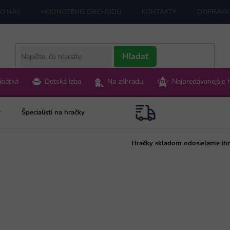
O NÁS
HODNOTENIE OBCHODU
KONTAKTY
DOPRAVA 
Hľadať
ábätká
Detská izba
Na záhradu
Najpredávanejšie 
Špecialisti na hračky
Hračky skladom odosielame ih