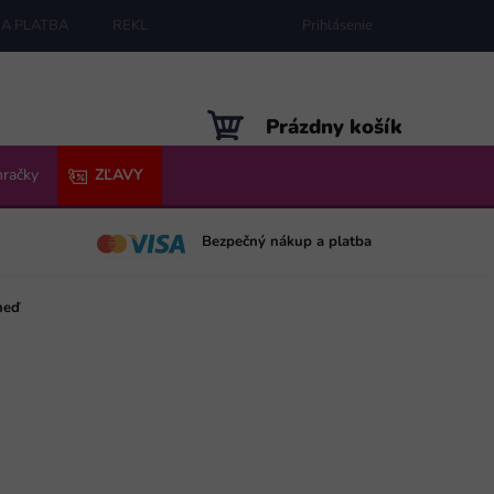
A PLATBA
REKLAMÁCIE
MAPA SERVERU
Prihlásenie
NÁKUPNÝ
Prázdny košík
KOŠÍK
hračky
ZĽAVY
Bezpečný nákup a platba
neď