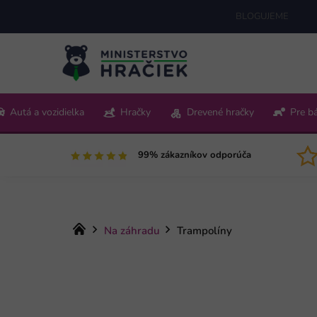
Prejsť
BLOGUJEME
na
obsah
+421 220 512 321
Autá a vozidielka
Hračky
Drevené hračky
Pre b
Pon-Pia 9:00-15:00
99% zákazníkov odporúča
Domov
Na záhradu
Trampolíny