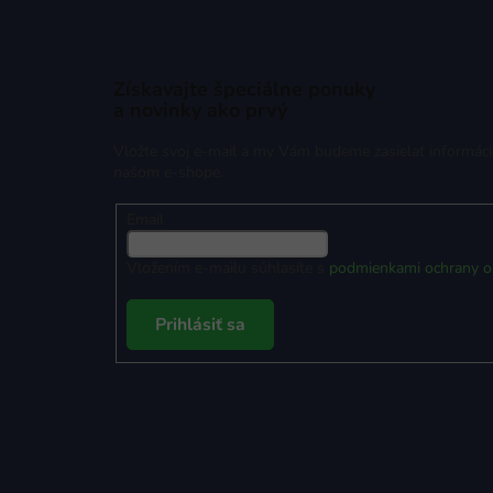
Získavajte špeciálne ponuky
a novinky ako prvý
Vložte svoj e-mail a my Vám budeme zasielať informác
našom e-shope.
Email
Vložením e-mailu súhlasíte s
podmienkami ochrany o
Prihlásiť sa