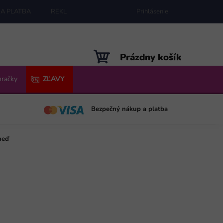
A PLATBA
REKLAMÁCIE
MAPA SERVERU
Prihlásenie
NÁKUPNÝ
Prázdny košík
KOŠÍK
hračky
ZĽAVY
Bezpečný nákup a platba
neď