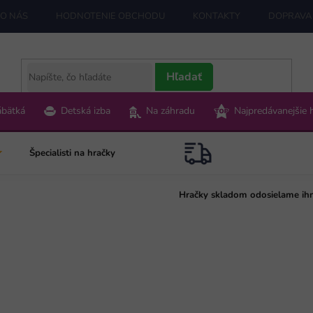
O NÁS
HODNOTENIE OBCHODU
KONTAKTY
DOPRAVA 
Hľadať
ábätká
Detská izba
Na záhradu
Najpredávanejšie 
Špecialisti na hračky
Hračky skladom odosielame ih