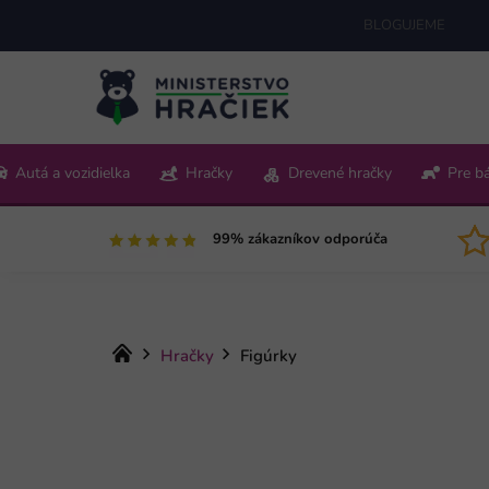
Prejsť
BLOGUJEME
na
obsah
+421 220 512 321
Autá a vozidielka
Hračky
Drevené hračky
Pre b
Pon-Pia 9:00-15:00
99% zákazníkov odporúča
Domov
Hračky
Figúrky