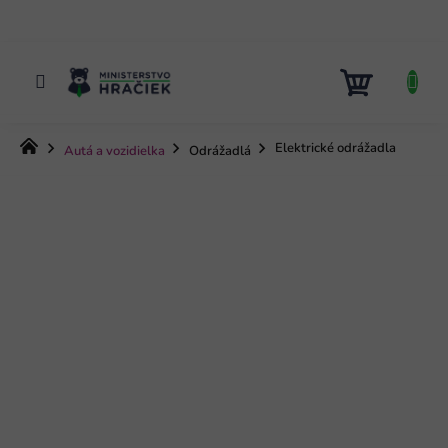
Prejsť
na
obsah
NÁKUP
KOŠÍK
Domov
Elektrické odrážadla
Autá a vozidielka
Odrážadlá