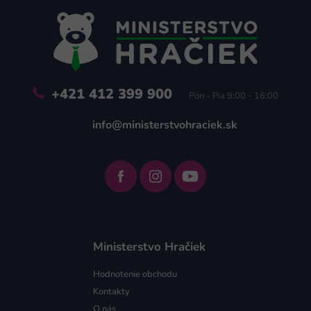
ä
t
i
e
+421 412 399 900
Pon - Pia 9:00 - 16:00
info@ministerstvohraciek.sk
Ministerstvo Hračiek
Hodnotenie obchodu
Kontakty
O nás