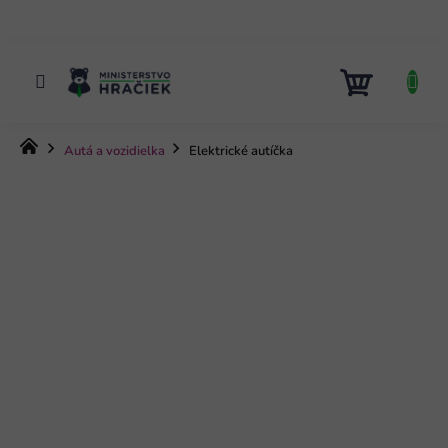
Prejsť
na
obsah
NÁKUP
KOŠÍK
Domov
Autá a vozidielka
Elektrické autíčka