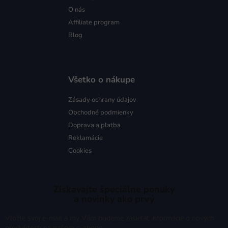
O nás
Affiliate program
Blog
Všetko o nákupe
Zásady ochrany údajov
Obchodné podmienky
Doprava a platba
Reklamácie
Cookies
Získavajte špeciálne ponuky
a novinky ako prvý
Vložte svoj e-mail a my Vám budeme zasielať informácie o nových
produktoch na našom e-shope.