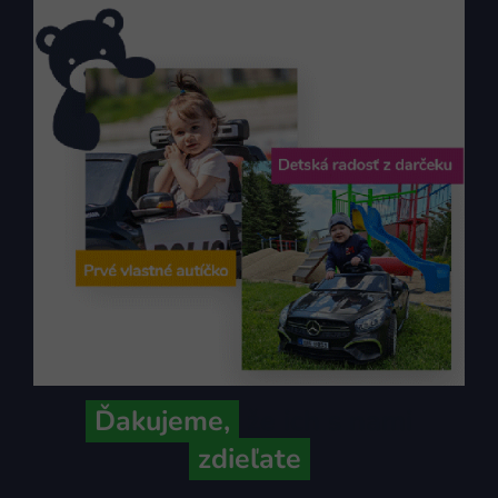
Ďakujeme,
že ich s nami
zdieľate