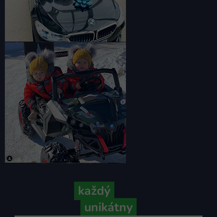
Pretože
každý
váš príbeh je
unikátny