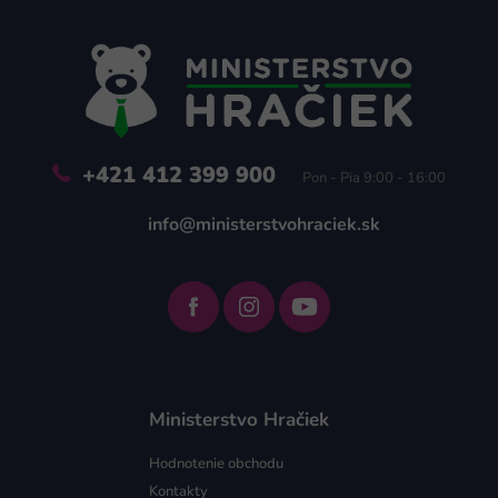
p
ä
t
i
e
+421 412 399 900
Pon - Pia 9:00 - 16:00
info@ministerstvohraciek.sk
Ministerstvo Hračiek
Hodnotenie obchodu
Kontakty