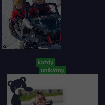
Pretože
každý
váš príbeh je
unikátny