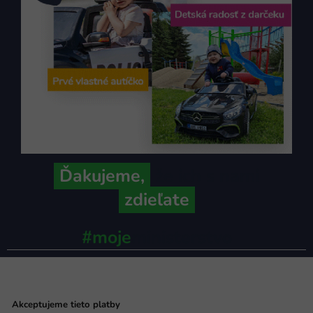
Ďakujeme,
že ich s nami
zdieľate
#moje
ministerstvo
Akceptujeme tieto platby