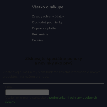
Všetko o nákupe
Zásady ochrany údajov
Obchodné podmienky
Doprava a platba
Reklamácie
Cookies
Získavajte špeciálne ponuky
a novinky ako prvý
Vložte svoj e-mail a my Vám budeme zasielať informácie o nových
produktoch na našom e-shope.
Email
Vložením e-mailu súhlasíte s
podmienkami ochrany osobných
údajov