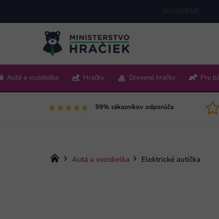
Prejsť
BLOGUJEME
na
obsah
+421 220 512 321
Autá a vozidielka
Hračky
Drevené hračky
Pre b
Pon-Pia 9:00-15:00
99% zákazníkov odporúča
Domov
Autá a vozidielka
Elektrické autíčka