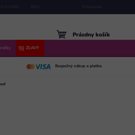
A PLATBA
REKLAMÁCIE
MAPA SERVERU
Prihlásenie
NÁKUPNÝ
Prázdny košík
KOŠÍK
hračky
ZĽAVY
Bezpečný nákup a platba
neď