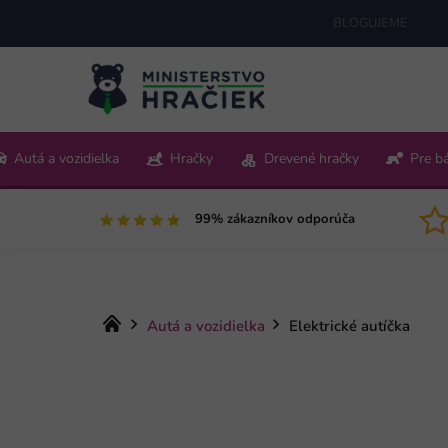
Prejsť
BLOGUJEME
na
obsah
+421 220 512 321
Autá a vozidielka
Hračky
Drevené hračky
Pre b
Pon-Pia 9:00-15:00
99% zákazníkov odporúča
Domov
Autá a vozidielka
Elektrické autíčka