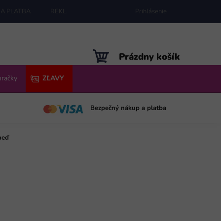
A PLATBA
REKLAMÁCIE
MAPA SERVERU
Prihlásenie
NÁKUPNÝ
Prázdny košík
KOŠÍK
hračky
ZĽAVY
Bezpečný nákup a platba
neď