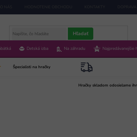
O NÁS
HODNOTENIE OBCHODU
KONTAKTY
DOPRAVA 
Hľadať
ábätká
Detská izba
Na záhradu
Najpredávanejšie 
Špecialisti na hračky
Hračky skladom odosielame ih