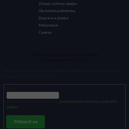
Zásady ochrany údajov
Obchodné podmienky
Doprava a platba
Reklamácie
Cookies
Získavajte špeciálne ponuky
a novinky ako prvý
Vložte svoj e-mail a my Vám budeme zasielať informácie o nových
produktoch na našom e-shope.
Email
Vložením e-mailu súhlasíte s
podmienkami ochrany osobných
údajov
Prihlásiť sa