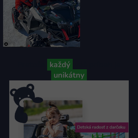
Pretože
každý
váš príbeh je
unikátny