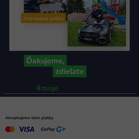
Ďakujeme,
že ich s nami
zdieľate
#moje
ministerstvo
Akceptujeme tieto platby