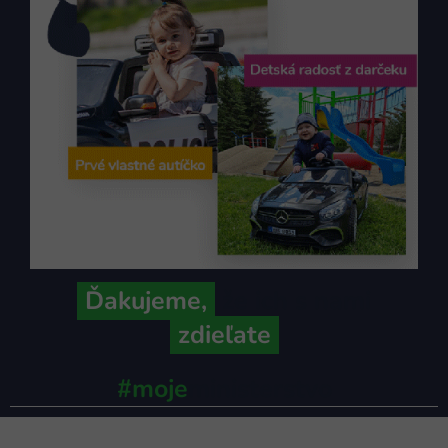
Ďakujeme,
že ich s nami
zdieľate
#moje
ministerstvo