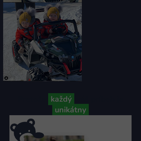
Pretože
každý
váš príbeh je
unikátny