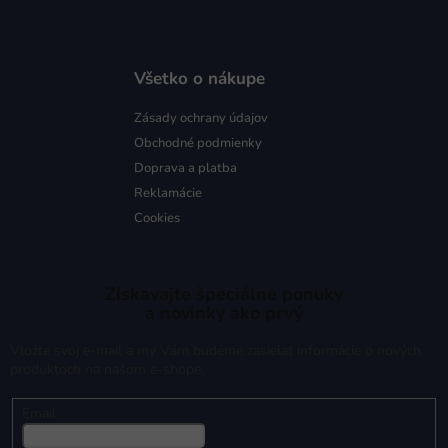
Všetko o nákupe
Zásady ochrany údajov
Obchodné podmienky
Doprava a platba
Reklamácie
Cookies
Získavajte špeciálne ponuky
a novinky ako prvý
Vložte svoj e-mail a my Vám budeme zasielať informácie o nových
produktoch na našom e-shope.
Email