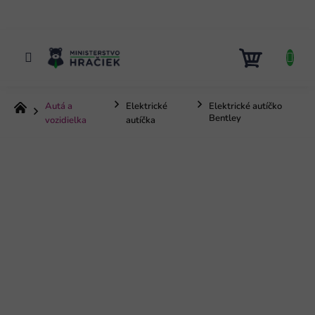
Prejsť
na
obsah
NÁKUP
KOŠÍK
Autá a
Elektrické
Elektrické autíčko
Domov
Bentley
vozidielka
autíčka