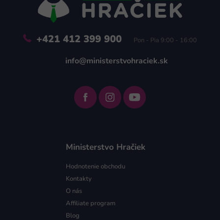
i
e
+421 412 399 900
Pon - Pia 9:00 - 16:00
info@ministerstvohraciek.sk
Ministerstvo Hračiek
Hodnotenie obchodu
Kontakty
O nás
Affiliate program
Blog