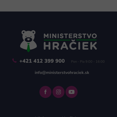
Z
á
p
ä
t
i
e
+421 412 399 900
Pon - Pia 9:00 - 16:00
info@ministerstvohraciek.sk