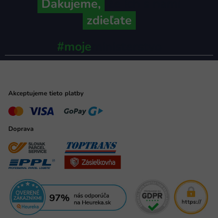
Ďakujeme,
že ich s nami
zdieľate
#moje
ministerstvo
Akceptujeme tieto platby
Doprava