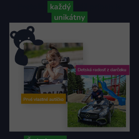
Pretože
každý
váš príbeh je
unikátny