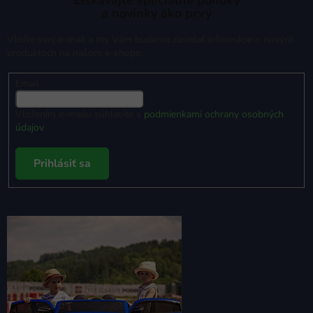
Získavajte špeciálne ponuky
a novinky ako prvý
Vložte svoj e-mail a my Vám budeme zasielať informácie o nových
produktoch na našom e-shope.
Email
Vložením e-mailu súhlasíte s
podmienkami ochrany osobných
údajov
Prihlásiť sa