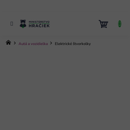
Prejsť
na
obsah
NÁKUP
KOŠÍK
Domov
Autá a vozidielka
Elektrické štvorkolky