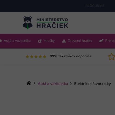
Prejsť
BLOGUJEME
na
obsah
+421 220 512 321
Autá a vozidielka
Hračky
Drevené hračky
Pre b
Pon-Pia 9:00-15:00
99% zákazníkov odporúča
Domov
Autá a vozidielka
Elektrické štvorkolky