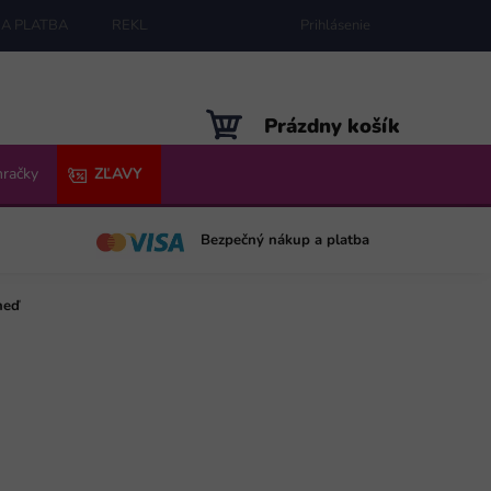
A PLATBA
REKLAMÁCIE
MAPA SERVERU
Prihlásenie
NÁKUPNÝ
Prázdny košík
KOŠÍK
hračky
ZĽAVY
Bezpečný nákup a platba
neď