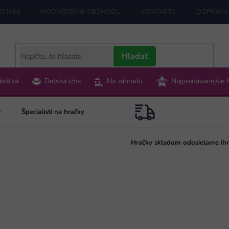
O NÁS
HODNOTENIE OBCHODU
KONTAKTY
DOPRAVA 
Hľadať
ábätká
Detská izba
Na záhradu
Najpredávanejšie 
Špecialisti na hračky
Hračky skladom odosielame ih