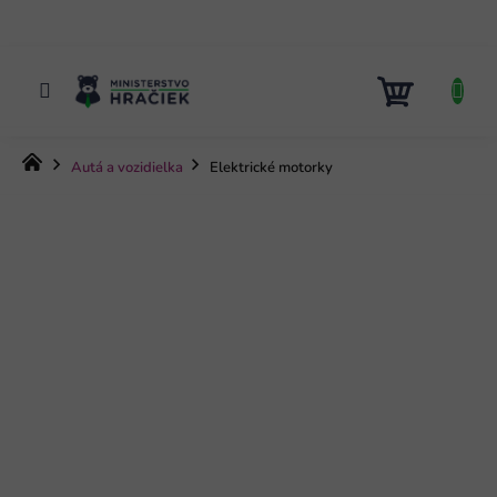
Prejsť
na
obsah
NÁKUP
KOŠÍK
Domov
Autá a vozidielka
Elektrické motorky