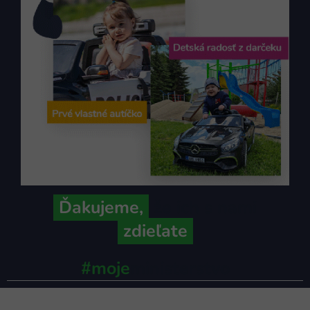
Ďakujeme,
že ich s nami
zdieľate
#moje
ministerstvo