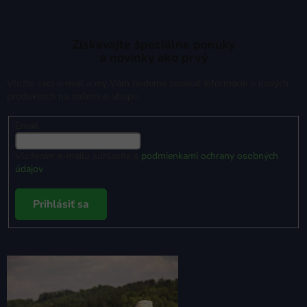
Získavajte špeciálne ponuky
a novinky ako prvý
Vložte svoj e-mail a my Vám budeme zasielať informácie o nových
produktoch na našom e-shope.
Email
Vložením e-mailu súhlasíte s
podmienkami ochrany osobných
údajov
Prihlásiť sa