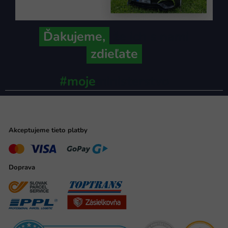
Ďakujeme,
že ich s nami
zdieľate
#moje
ministerstvo
Akceptujeme tieto platby
Doprava