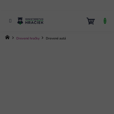
Prejsť
na
obsah
NÁKUP
KOŠÍK
Domov
Drevené hračky
Drevené autá