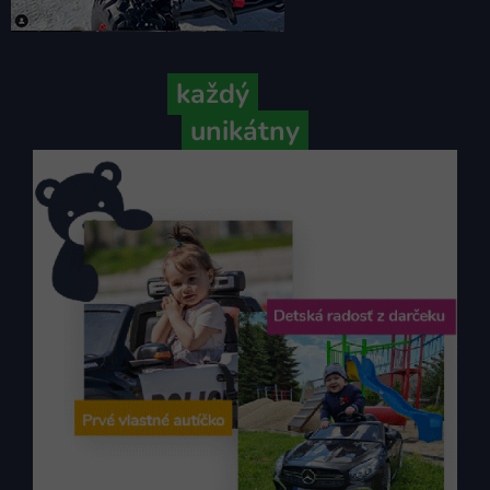
Pretože
každý
váš príbeh je
unikátny