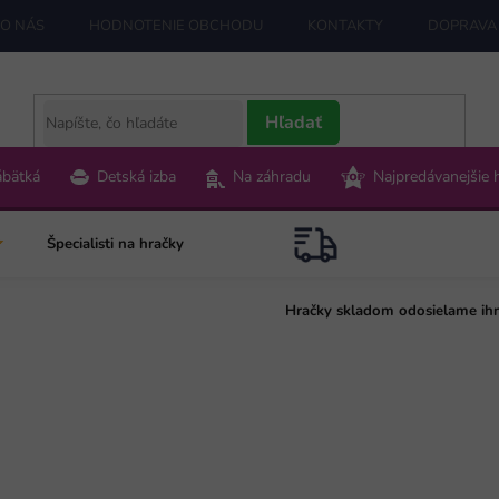
O NÁS
HODNOTENIE OBCHODU
KONTAKTY
DOPRAVA 
Hľadať
ábätká
Detská izba
Na záhradu
Najpredávanejšie 
Špecialisti na hračky
Hračky skladom odosielame ih