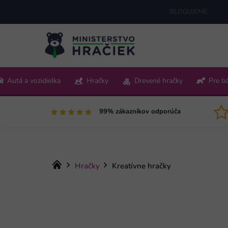
Prejsť
BLOGUJEME
na
obsah
+421 220 512 321
Autá a vozidielka
Hračky
Drevené hračky
Pre b
Pon-Pia 9:00-15:00
99% zákazníkov odporúča
Domov
Hračky
Kreatívne hračky