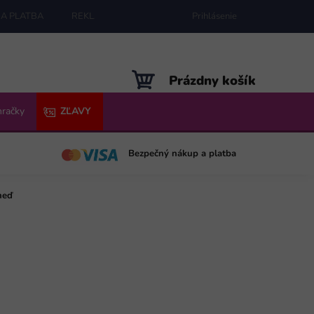
A PLATBA
REKLAMÁCIE
MAPA SERVERU
Prihlásenie
NÁKUPNÝ
Prázdny košík
KOŠÍK
hračky
ZĽAVY
Bezpečný nákup a platba
neď