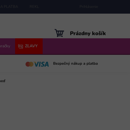
A PLATBA
REKLAMÁCIE
MAPA SERVERU
Prihlásenie
NÁKUPNÝ
Prázdny košík
KOŠÍK
hračky
ZĽAVY
Bezpečný nákup a platba
neď