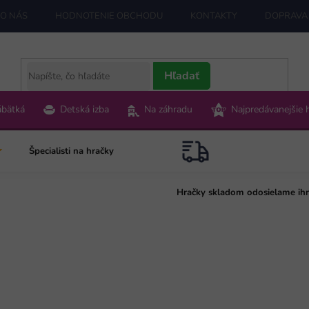
O NÁS
HODNOTENIE OBCHODU
KONTAKTY
DOPRAVA 
Hľadať
ábätká
Detská izba
Na záhradu
Najpredávanejšie 
Špecialisti na hračky
Hračky skladom odosielame ih