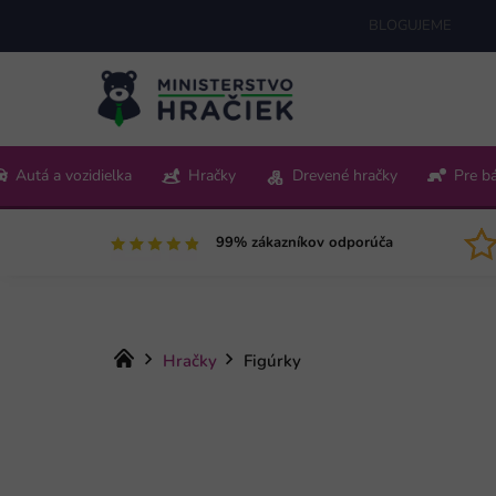
Prejsť
BLOGUJEME
na
obsah
+421 220 512 321
Autá a vozidielka
Hračky
Drevené hračky
Pre b
Pon-Pia 9:00-15:00
99% zákazníkov odporúča
Domov
Hračky
Figúrky