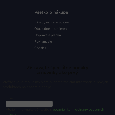
Všetko o nákupe
Zásady ochrany údajov
Obchodné podmienky
Doprava a platba
Reklamácie
Cookies
Získavajte špeciálne ponuky
a novinky ako prvý
Vložte svoj e-mail a my Vám budeme zasielať informácie o nových
produktoch na našom e-shope.
Email
Vložením e-mailu súhlasíte s
podmienkami ochrany osobných
údajov