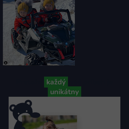
Pretože
každý
váš príbeh je
unikátny