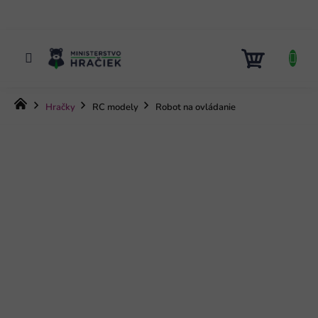
Prejsť
na
obsah
NÁKUP
KOŠÍK
Domov
Hračky
RC modely
Robot na ovládanie