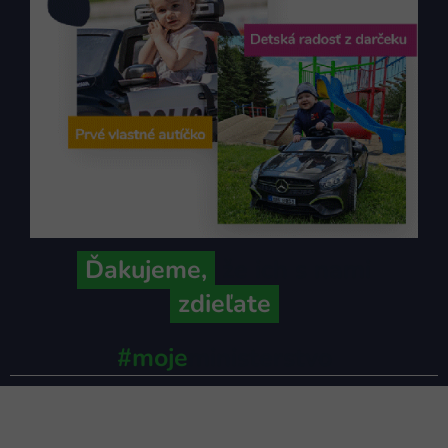
Ďakujeme,
že ich s nami
zdieľate
#moje
ministerstvo