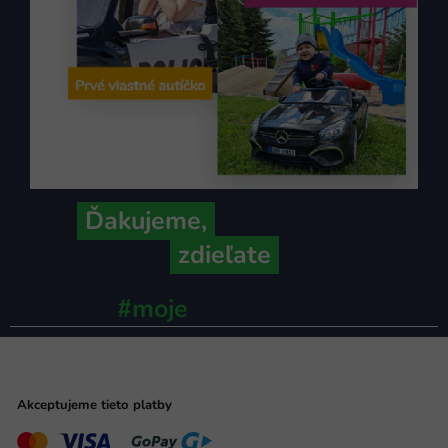
Ďakujeme,
že ich s nami
zdieľate
#moje
ministerstvo
Akceptujeme tieto platby