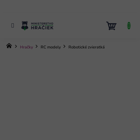
Prejsť
na
obsah
NÁKUP
KOŠÍK
Domov
Hračky
RC modely
Robotické zvieratká