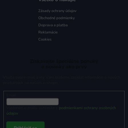
Zásady ochrany údajov
Obchodné podmienky
Doprava a platba
Reklamácie
Cookies
Získavajte špeciálne ponuky
a novinky ako prvý
Vložte svoj e-mail a my Vám budeme zasielať informácie o nových
produktoch na našom e-shope.
Email
Vložením e-mailu súhlasíte s
podmienkami ochrany osobných
údajov