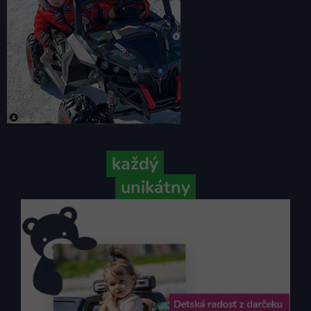
Pretože
každý
váš príbeh je
unikátny