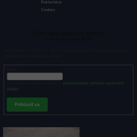
Reklamácie
Cookies
Získavajte špeciálne ponuky
a novinky ako prvý
Vložte svoj e-mail a my Vám budeme zasielať informácie o nových
produktoch na našom e-shope.
Email
Vložením e-mailu súhlasíte s
podmienkami ochrany osobných
údajov
Prihlásiť sa