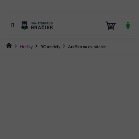
Prejsť
na
obsah
NÁKUP
KOŠÍK
Domov
Hračky
RC modely
Autíčko na ovládanie