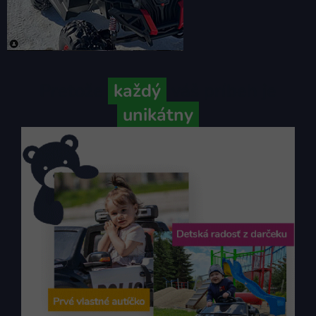
Pretože
každý
váš príbeh je
unikátny