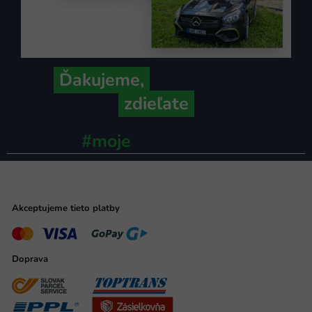
Ďakujeme,
že ich s nami
zdieľate
#moje
ministerstvo
Akceptujeme tieto platby
Doprava