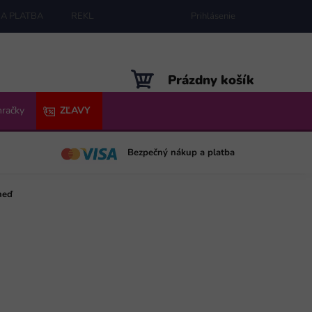
A PLATBA
REKLAMÁCIE
MAPA SERVERU
Prihlásenie
NÁKUPNÝ
Prázdny košík
KOŠÍK
hračky
ZĽAVY
Bezpečný nákup a platba
neď