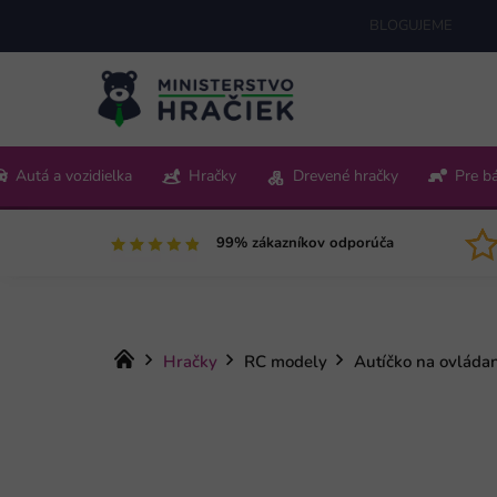
Prejsť
BLOGUJEME
na
obsah
+421 220 512 321
Autá a vozidielka
Hračky
Drevené hračky
Pre b
Pon-Pia 9:00-15:00
99% zákazníkov odporúča
Domov
Hračky
RC modely
Autíčko na ovláda