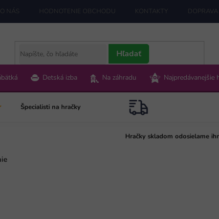
O NÁS
HODNOTENIE OBCHODU
KONTAKTY
DOPRAVA 
Hľadať
ábätká
Detská izba
Na záhradu
Najpredávanejšie 
Špecialisti na hračky
Hračky skladom odosielame ih
nie