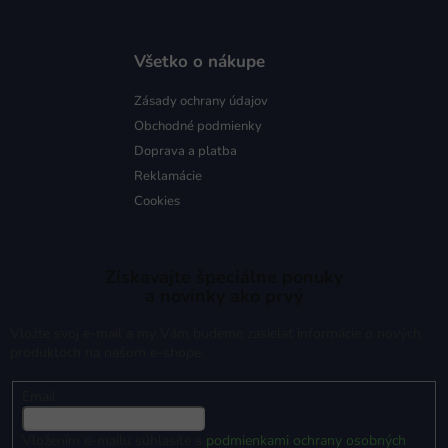
Všetko o nákupe
Zásady ochrany údajov
Obchodné podmienky
Doprava a platba
Reklamácie
Cookies
Získavajte špeciálne ponuky
a novinky ako prvý
Vložte svoj e-mail a my Vám budeme zasielať informácie o nových
produktoch na našom e-shope.
Email
Vložením e-mailu súhlasíte s
podmienkami ochrany osobných