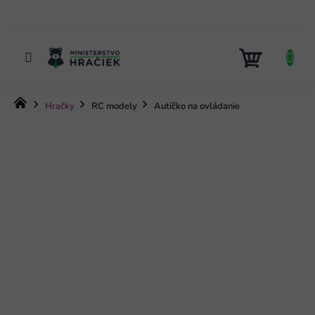
Prejsť
na
obsah
NÁKUP
KOŠÍK
Domov
Hračky
RC modely
Autíčko na ovládanie