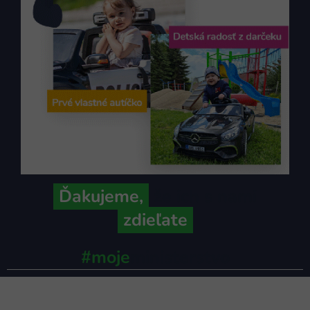
Ďakujeme,
že ich s nami
zdieľate
#moje
ministerstvo