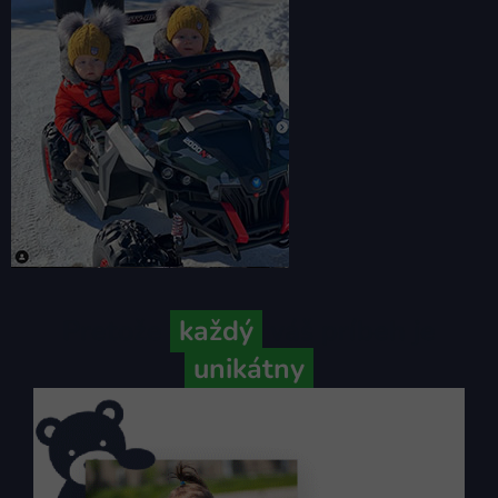
Pretože
každý
váš príbeh je
unikátny