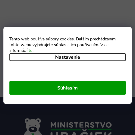
Tento web používa súbory cookies. Ďalším prechádzaním
tohto webu vyjadrujete súhlas s ich používaním. Viac
informácií
tu
.
Nastavenie
Súhlasím
Z
á
p
ä
t
i