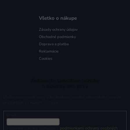
Všetko o nákupe
Zásady ochrany údajov
Obchodné podmienky
Doprava a platba
Reklamácie
Cookies
Získavajte špeciálne ponuky
a novinky ako prvý
Vložte svoj e-mail a my Vám budeme zasielať informácie o nových
produktoch na našom e-shope.
Email
Vložením e-mailu súhlasíte s
podmienkami ochrany osobných