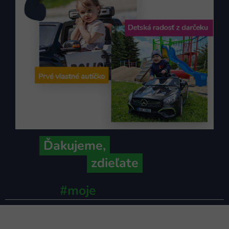
Ďakujeme,
že ich s nami
zdieľate
#moje
ministerstvo