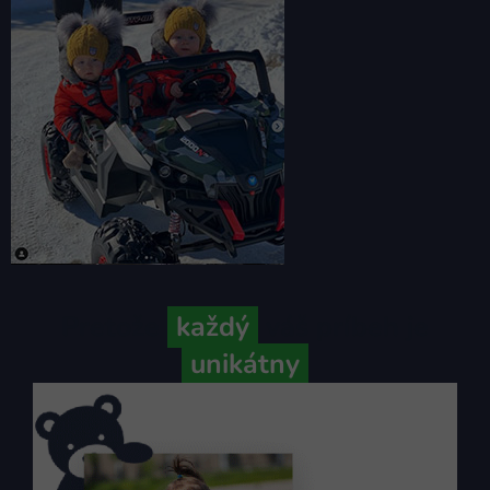
Pretože
každý
váš príbeh je
unikátny