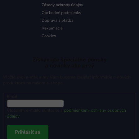
Zásady ochrany údajov
Obchodné podmienky
Doprava a platba
Reklamácie
Cookies
Získavajte špeciálne ponuky
a novinky ako prvý
Vložte svoj e-mail a my Vám budeme zasielať informácie o nových
produktoch na našom e-shope.
Email
Vložením e-mailu súhlasíte s
podmienkami ochrany osobných
údajov
Prihlásiť sa