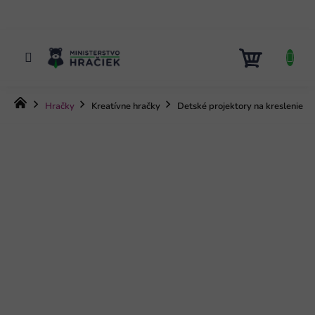
Prejsť
na
obsah
NÁKUP
KOŠÍK
Domov
Hračky
Kreatívne hračky
Detské projektory na kreslenie