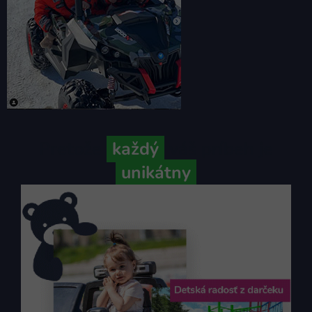
Pretože
každý
váš príbeh je
unikátny