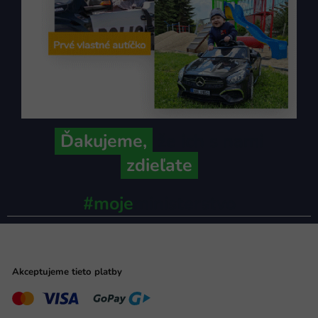
Ďakujeme,
že ich s nami
zdieľate
#moje
ministerstvo
Akceptujeme tieto platby