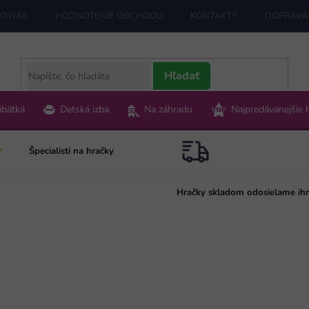
O NÁS
HODNOTENIE OBCHODU
KONTAKTY
DOPRAVA 
Hľadať
ábätká
Detská izba
Na záhradu
Najpredávanejšie 
Špecialisti na hračky
Hračky skladom odosielame ih