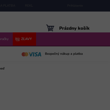
A PLATBA
REKLAMÁCIE
MAPA SERVERU
Prihlásenie
NÁKUPNÝ
Prázdny košík
KOŠÍK
hračky
ZĽAVY
Bezpečný nákup a platba
neď