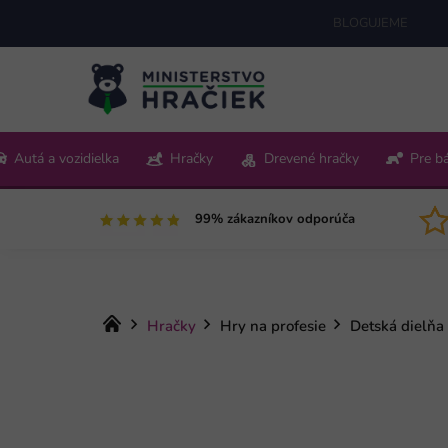
Prejsť
BLOGUJEME
na
obsah
+421 220 512 321
Autá a vozidielka
Hračky
Drevené hračky
Pre b
Pon-Pia 9:00-15:00
99% zákazníkov odporúča
Domov
Hračky
Hry na profesie
Detská dielňa