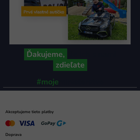
Ďakujeme,
že ich s nami
zdieľate
#moje
ministerstvo
Akceptujeme tieto platby
Doprava