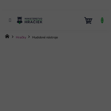
Prejsť
na
obsah
NÁKUP
KOŠÍK
Domov
Hračky
Hudobné nástroje