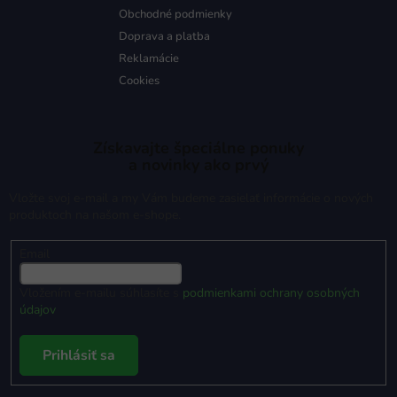
Obchodné podmienky
Doprava a platba
Reklamácie
Cookies
Získavajte špeciálne ponuky
a novinky ako prvý
Vložte svoj e-mail a my Vám budeme zasielať informácie o nových
produktoch na našom e-shope.
Email
Vložením e-mailu súhlasíte s
podmienkami ochrany osobných
údajov
Prihlásiť sa