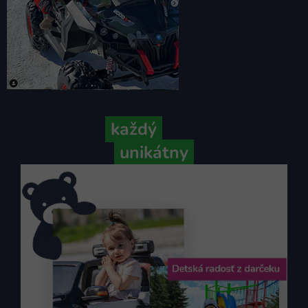
Pretože
každý
váš príbeh je
unikátny