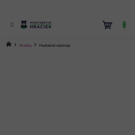
Prejsť
na
obsah
NÁKUP
KOŠÍK
Domov
Hračky
Hudobné nástroje