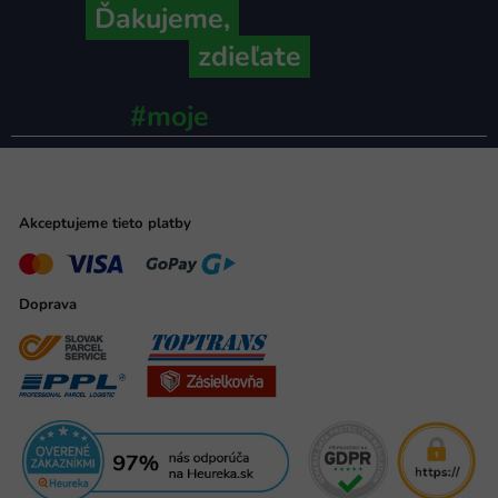
Ďakujeme,
že ich s nami
zdieľate
#moje
ministerstvo
Akceptujeme tieto platby
Doprava