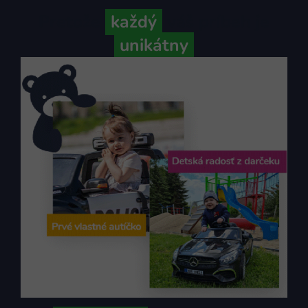
Pretože
každý
váš príbeh je
unikátny