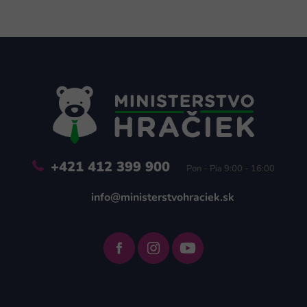
Z
á
p
ä
t
i
e
+421 412 399 900
Pon - Pia 9:00 - 16:00
info@ministerstvohraciek.sk