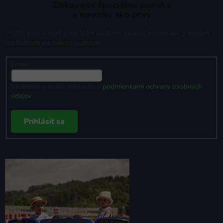
Získavajte špeciálne ponuky
a novinky ako prvý
Vložte svoj e-mail a my Vám budeme zasielať informácie o nových
produktoch na našom e-shope.
Email
Vložením e-mailu súhlasíte s
podmienkami ochrany osobných
údajov
Prihlásiť sa