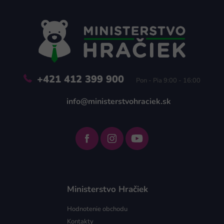
p
ä
t
i
e
+421 412 399 900
Pon - Pia 9:00 - 16:00
info@ministerstvohraciek.sk
Ministerstvo Hračiek
Hodnotenie obchodu
Kontakty