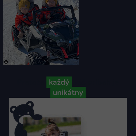
Pretože
každý
váš príbeh je
unikátny