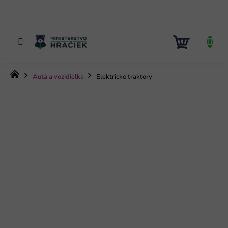
Prejsť
na
obsah
NÁKUP
KOŠÍK
Domov
Autá a vozidielka
Elektrické traktory