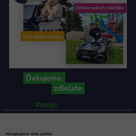
Ďakujeme,
že ich s nami
zdieľate
#moje
ministerstvo
Akceptujeme tieto platby