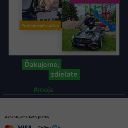
Ďakujeme,
že ich s nami
zdieľate
#moje
ministerstvo
Akceptujeme tieto platby