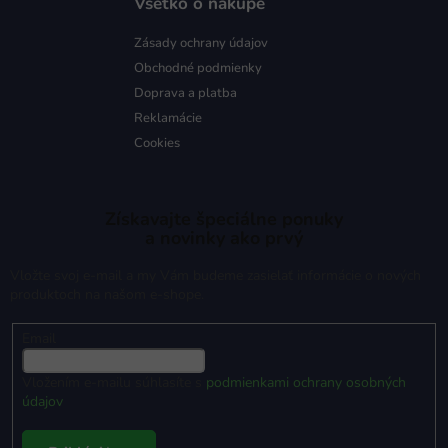
Všetko o nákupe
Zásady ochrany údajov
Obchodné podmienky
Doprava a platba
Reklamácie
Cookies
Získavajte špeciálne ponuky
a novinky ako prvý
Vložte svoj e-mail a my Vám budeme zasielať informácie o nových
produktoch na našom e-shope.
Email
Vložením e-mailu súhlasíte s
podmienkami ochrany osobných
údajov