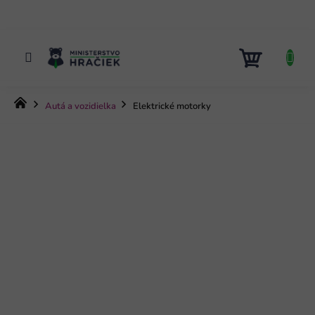
Prejsť
na
obsah
NÁKUP
KOŠÍK
Domov
Autá a vozidielka
Elektrické motorky