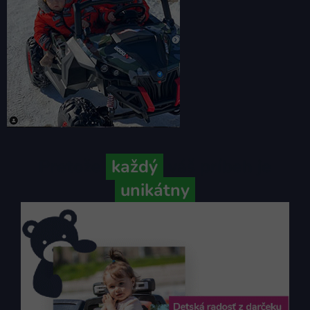
Pretože
každý
váš príbeh je
unikátny